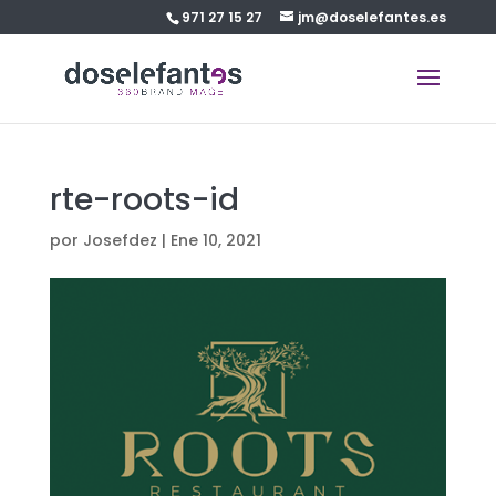
971 27 15 27
jm@doselefantes.es
rte-roots-id
por
Josefdez
|
Ene 10, 2021