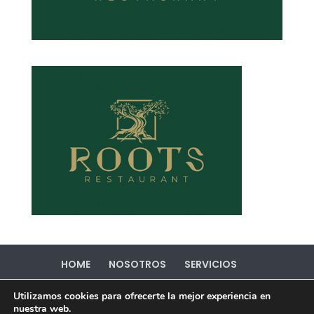
HOME
NOSOTROS
SERVICIOS
PORTFOLIO
CONTACTO
Utilizamos cookies para ofrecerte la mejor experiencia en
Política de Privacidad
Política de Cookies
nuestra web.