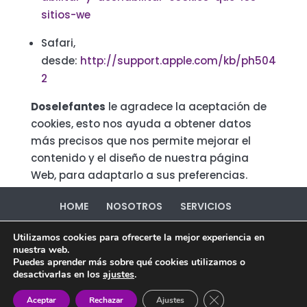
sitios-we
Safari,
desde:
http://support.apple.com/kb/ph504
2
Doselefantes
le agradece la aceptación de
cookies, esto nos ayuda a obtener datos
más precisos que nos permite mejorar el
contenido y el diseño de nuestra página
Web, para adaptarlo a sus preferencias.
HOME
NOSOTROS
SERVICIOS
PORTFOLIO
CONTACTO
Utilizamos cookies para ofrecerte la mejor experiencia en
Política de Privacidad
Política de Cookies
nuestra web.
Puedes aprender más sobre qué cookies utilizamos o
desactivarlas en los
ajustes
.
Cerrar el banner de 
Aceptar
Rechazar
Ajustes
Diseñado por Doselefantes ©2020