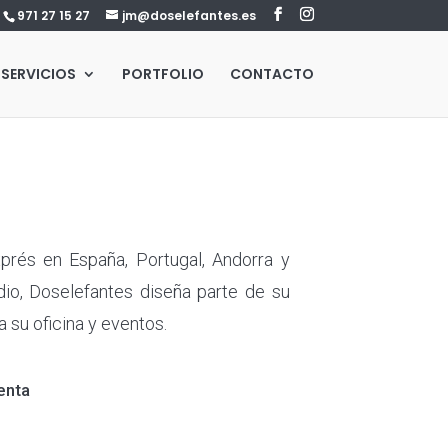
971 27 15 27
jm@doselefantes.es
SERVICIOS
PORTFOLIO
CONTACTO
prés en España, Portugal, Andorra y
dio, Doselefantes diseña parte de su
a su oficina y eventos.
renta