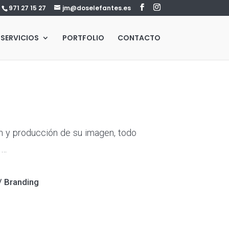
971 27 15 27
jm@doselefantes.es
SERVICIOS
PORTFOLIO
CONTACTO
 y producción de su imagen, todo
 …
 / Branding