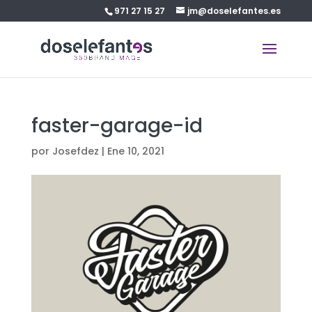
971 27 15 27
jm@doselefantes.es
faster-garage-id
por
Josefdez
|
Ene 10, 2021