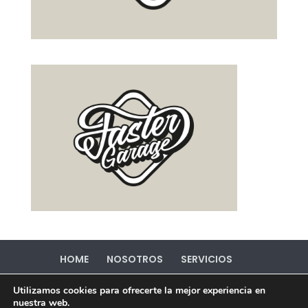
HOME
NOSOTROS
SERVICIOS
PORTFOLIO
CONTACTO
Utilizamos cookies para ofrecerte la mejor experiencia en
Política de Privacidad
Política de Cookies
nuestra web.