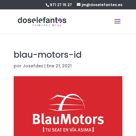
971 27 15 27
jm@doselefantes.es
blau-motors-id
por
Josefdez
|
Ene 21, 2021