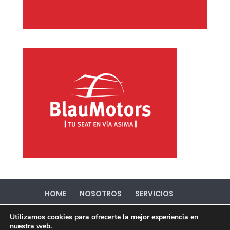
HOME
NOSOTROS
SERVICIOS
PORTFOLIO
CONTACTO
Utilizamos cookies para ofrecerte la mejor experiencia en
Política de Privacidad
Política de Cookies
nuestra web.